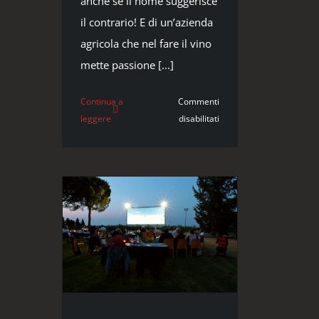
anche se il nome suggerisce
il contrario! E di un’azienda
agricola che nel fare il vino
mette passione [...]
Continua a
Commenti
su
leggere
disabilitati
Bianco
delle
Volture
dell’Azienda
Agricola
Fiorentini
Vini