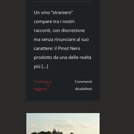
Un vino “straniero”
compare tra i nostri
racconti, con discrezione
ma senza rinunciare al suo
carattere: il Pinot Nero
prodotto da una delle realtà
più [...]
Continua a
Commenti
su
leggere
disabilitati
Dalla
Francia
all’Oltrepò
pavese:
Pinot
Nero