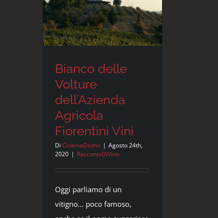
e
Prime
Alture
Bianco delle
Volture
dell’Azienda
Agricola
Fiorentini Vini
Di
CinemaDivino
|
Agosto 24th,
2020
|
RaccontoDiVino
Oggi parliamo di un
vitigno… poco famoso,