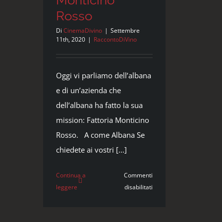
Rosso
Di
CinemaDivino
|
Settembre
11th, 2020
|
RaccontoDiVino
Oggi vi parliamo dell’albana
e di un’azienda che
dell’albana ha fatto la sua
mission: Fattoria Monticino
Rosso. A come Albana Se
chiedete ai vostri [...]
Continua a
Commenti
su
leggere
disabilitati
Albana,
la