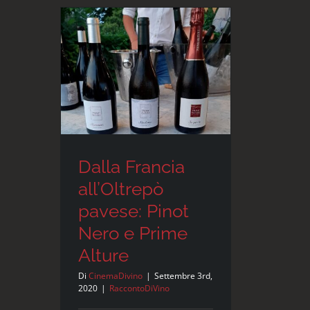
signora
di
Romagna
e
la
Fattoria
Monticino
Rosso
Dalla Francia
all’Oltrepò
pavese: Pinot
Nero e Prime
Alture
Di
CinemaDivino
|
Settembre 3rd,
2020
|
RaccontoDiVino