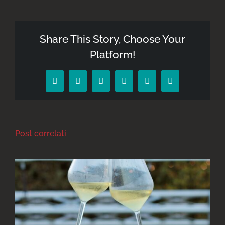
della
Tenuta
Masselina
Share This Story, Choose Your
Platform!
Facebook
X
Reddit
LinkedIn
Pinterest
Email
Post correlati