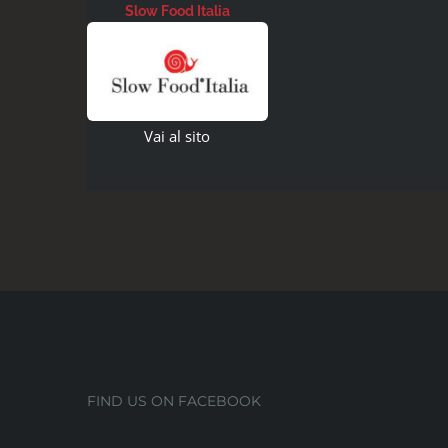
Slow Food Italia
Vai al sito
FIND US ON FACEBOOK