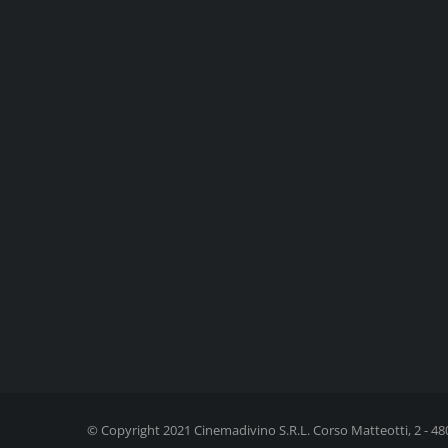
© Copyright 2021 Cinemadivino S.R.L. Corso Matteotti, 2 - 48