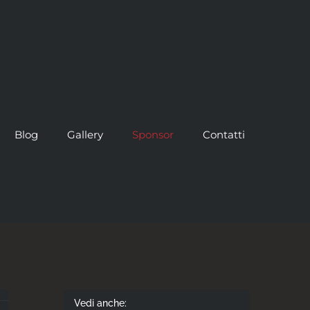
Blog
Gallery
Sponsor
Contatti
Vedi anche: