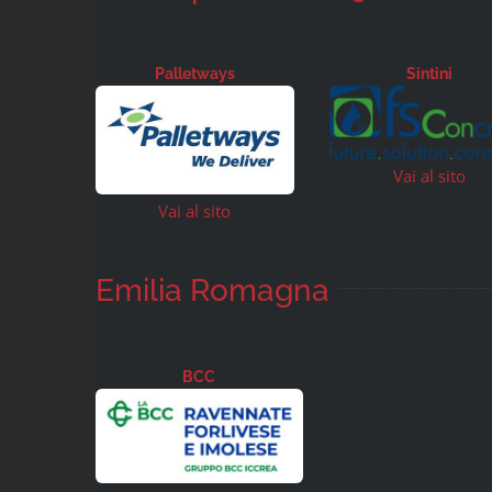
Palletways
Sintini
Vai al sito
Vai al sito
Emilia Romagna
BCC