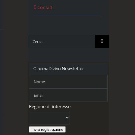
Contatti
Cerca
per:
CinemaDivino Newsletter
Regione di interesse
Invia registrazione