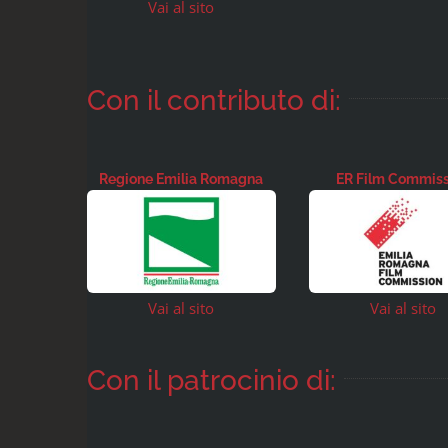
Vai al sito
Con il contributo di:
Regione Emilia Romagna
ER Film Commiss
Vai al sito
Vai al sito
Con il patrocinio di: