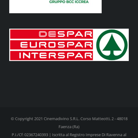
© Copyright 2021 Cinemadivino S.R.L. Corso Matteotti, 2 - 48018
Faenza (Ra)
P.I./Cf: 02367240393 | Iscritta al Registro Imprese Di Ravenna al